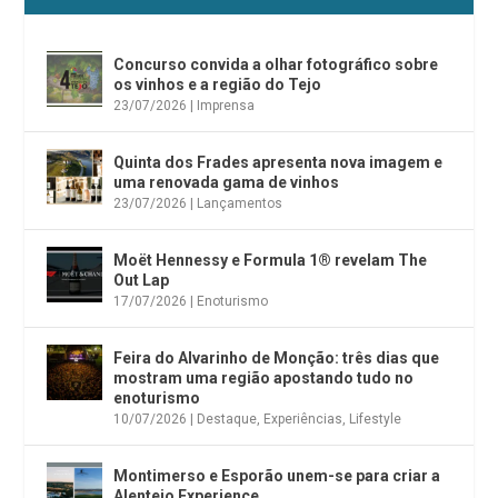
Concurso convida a olhar fotográfico sobre
os vinhos e a região do Tejo
23/07/2026
|
Imprensa
Quinta dos Frades apresenta nova imagem e
uma renovada gama de vinhos
23/07/2026
|
Lançamentos
Moët Hennessy e Formula 1® revelam The
Out Lap
17/07/2026
|
Enoturismo
Feira do Alvarinho de Monção: três dias que
mostram uma região apostando tudo no
enoturismo
10/07/2026
|
Destaque
,
Experiências
,
Lifestyle
Montimerso e Esporão unem-se para criar a
Alentejo Experience