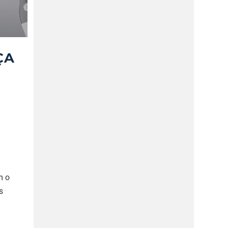
ÇA
m o
s