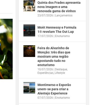
Quinta dos Frades apresenta
nova imagem e uma
renovada gama de vinhos
23/07/2026
|
Lançamentos
Moët Hennessy e Formula
1® revelam The Out Lap
17/07/2026
|
Enoturismo
Feira do Alvarinho de
Monção: três dias que
mostram uma região
apostando tudo no
enoturismo
10/07/2026
|
Destaque
,
Experiências
,
Lifestyle
Montimerso e Esporão
unem-se para criar a
Alentejo Experience
07/07/2026
|
Enoturismo