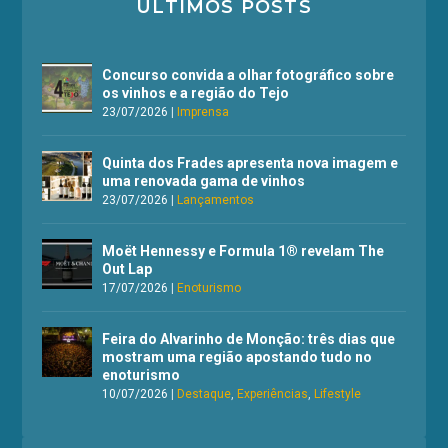
ÚLTIMOS POSTS
Concurso convida a olhar fotográfico sobre
os vinhos e a região do Tejo
23/07/2026
|
Imprensa
Quinta dos Frades apresenta nova imagem e
uma renovada gama de vinhos
23/07/2026
|
Lançamentos
Moët Hennessy e Formula 1® revelam The
Out Lap
17/07/2026
|
Enoturismo
Feira do Alvarinho de Monção: três dias que
mostram uma região apostando tudo no
enoturismo
10/07/2026
|
Destaque
,
Experiências
,
Lifestyle