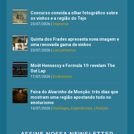
Concurso convida a olhar fotográfico sobre
os vinhos e a região do Tejo
23/07/2026
|
Imprensa
Quinta dos Frades apresenta nova imagem e
uma renovada gama de vinhos
23/07/2026
|
Lançamentos
Moët Hennessy e Formula 1® revelam The
Out Lap
17/07/2026
|
Enoturismo
Feira do Alvarinho de Monção: três dias que
mostram uma região apostando tudo no
enoturismo
10/07/2026
|
Destaque
,
Experiências
,
Lifestyle
ASSINE NOSSA NEWSLETTER