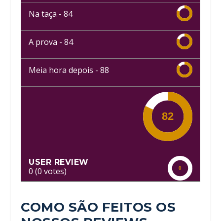
Na taça -
84
A prova -
84
Meia hora depois -
88
USER REVIEW
0
(
0
votes)
COMO SÃO FEITOS OS