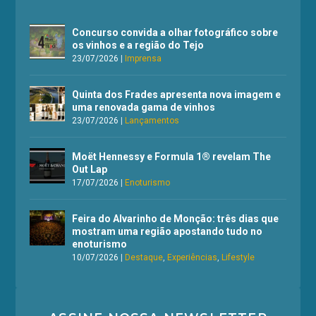
Concurso convida a olhar fotográfico sobre
os vinhos e a região do Tejo
23/07/2026
|
Imprensa
Quinta dos Frades apresenta nova imagem e
uma renovada gama de vinhos
23/07/2026
|
Lançamentos
Moët Hennessy e Formula 1® revelam The
Out Lap
17/07/2026
|
Enoturismo
Feira do Alvarinho de Monção: três dias que
mostram uma região apostando tudo no
enoturismo
10/07/2026
|
Destaque
,
Experiências
,
Lifestyle