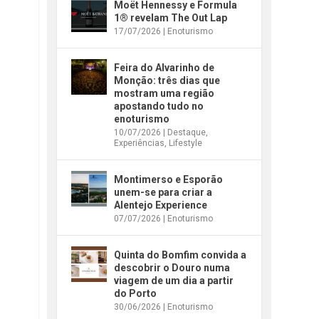
Moët Hennessy e Formula
1® revelam The Out Lap
17/07/2026
|
Enoturismo
Feira do Alvarinho de
Monção: três dias que
mostram uma região
apostando tudo no
enoturismo
10/07/2026
|
Destaque
,
Experiências
,
Lifestyle
Montimerso e Esporão
unem-se para criar a
Alentejo Experience
07/07/2026
|
Enoturismo
Quinta do Bomfim convida a
descobrir o Douro numa
viagem de um dia a partir
do Porto
30/06/2026
|
Enoturismo