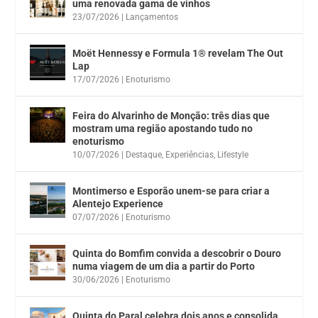
uma renovada gama de vinhos
23/07/2026
|
Lançamentos
Moët Hennessy e Formula 1® revelam The Out
Lap
17/07/2026
|
Enoturismo
Feira do Alvarinho de Monção: três dias que
mostram uma região apostando tudo no
enoturismo
10/07/2026
|
Destaque
,
Experiências
,
Lifestyle
Montimerso e Esporão unem-se para criar a
Alentejo Experience
07/07/2026
|
Enoturismo
Quinta do Bomfim convida a descobrir o Douro
numa viagem de um dia a partir do Porto
30/06/2026
|
Enoturismo
Quinta do Paral celebra dois anos e consolida