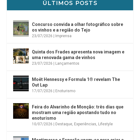
ÚLTIMOS POSTS
Concurso convida a olhar fotográfico sobre
os vinhos e a região do Tejo
23/07/2026
|
Imprensa
Quinta dos Frades apresenta nova imagem e
uma renovada gama de vinhos
23/07/2026
|
Lançamentos
Moët Hennessy e Formula 1® revelam The
Out Lap
17/07/2026
|
Enoturismo
Feira do Alvarinho de Monção: três dias que
mostram uma região apostando tudo no
enoturismo
10/07/2026
|
Destaque
,
Experiências
,
Lifestyle
Montimerso e Esporão unem-se para criar a