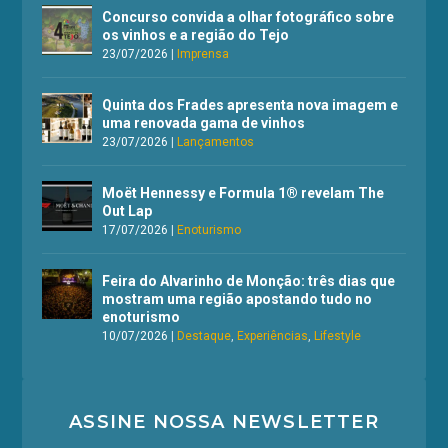
Concurso convida a olhar fotográfico sobre
os vinhos e a região do Tejo
23/07/2026
|
Imprensa
Quinta dos Frades apresenta nova imagem e
uma renovada gama de vinhos
23/07/2026
|
Lançamentos
Moët Hennessy e Formula 1® revelam The
Out Lap
17/07/2026
|
Enoturismo
Feira do Alvarinho de Monção: três dias que
mostram uma região apostando tudo no
enoturismo
10/07/2026
|
Destaque
,
Experiências
,
Lifestyle
ASSINE NOSSA NEWSLETTER