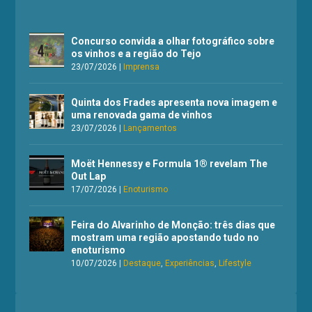
Concurso convida a olhar fotográfico sobre
os vinhos e a região do Tejo
23/07/2026
|
Imprensa
Quinta dos Frades apresenta nova imagem e
uma renovada gama de vinhos
23/07/2026
|
Lançamentos
Moët Hennessy e Formula 1® revelam The
Out Lap
17/07/2026
|
Enoturismo
Feira do Alvarinho de Monção: três dias que
mostram uma região apostando tudo no
enoturismo
10/07/2026
|
Destaque
,
Experiências
,
Lifestyle