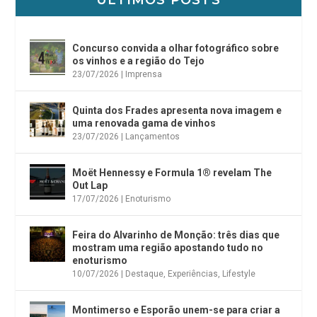
ÚLTIMOS POSTS
Concurso convida a olhar fotográfico sobre
os vinhos e a região do Tejo
23/07/2026
|
Imprensa
Quinta dos Frades apresenta nova imagem e
uma renovada gama de vinhos
23/07/2026
|
Lançamentos
Moët Hennessy e Formula 1® revelam The
Out Lap
17/07/2026
|
Enoturismo
Feira do Alvarinho de Monção: três dias que
mostram uma região apostando tudo no
enoturismo
10/07/2026
|
Destaque
,
Experiências
,
Lifestyle
Montimerso e Esporão unem-se para criar a