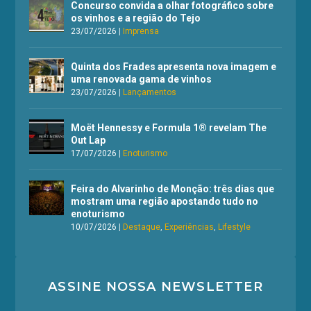
Concurso convida a olhar fotográfico sobre
os vinhos e a região do Tejo
23/07/2026
|
Imprensa
Quinta dos Frades apresenta nova imagem e
uma renovada gama de vinhos
23/07/2026
|
Lançamentos
Moët Hennessy e Formula 1® revelam The
Out Lap
17/07/2026
|
Enoturismo
Feira do Alvarinho de Monção: três dias que
mostram uma região apostando tudo no
enoturismo
10/07/2026
|
Destaque
,
Experiências
,
Lifestyle
ASSINE NOSSA NEWSLETTER