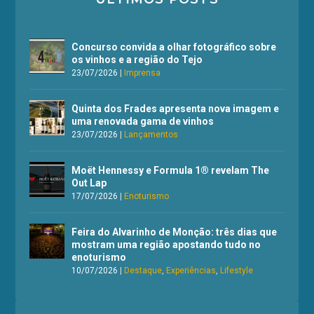
Concurso convida a olhar fotográfico sobre
os vinhos e a região do Tejo
23/07/2026
|
Imprensa
Quinta dos Frades apresenta nova imagem e
uma renovada gama de vinhos
23/07/2026
|
Lançamentos
Moët Hennessy e Formula 1® revelam The
Out Lap
17/07/2026
|
Enoturismo
Feira do Alvarinho de Monção: três dias que
mostram uma região apostando tudo no
enoturismo
10/07/2026
|
Destaque
,
Experiências
,
Lifestyle