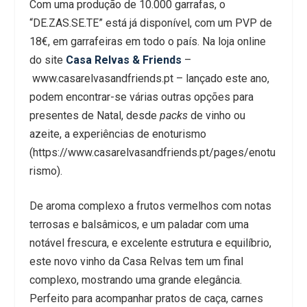
Com uma produção de 10.000 garrafas, o
“DE.ZAS.SE.TE” está já disponível, com um PVP de
18€, em garrafeiras em todo o país. Na loja online
do site
Casa Relvas & Friends
–
www.casarelvasandfriends.pt – lançado este ano,
podem encontrar-se várias outras opções para
presentes de Natal, desde
packs
de vinho ou
azeite, a experiências de enoturismo
(https://www.casarelvasandfriends.pt/pages/enotu
rismo).
De aroma complexo a frutos vermelhos com notas
terrosas e balsâmicos, e um paladar com uma
notável frescura, e excelente estrutura e equilíbrio,
este novo vinho da Casa Relvas tem um final
complexo, mostrando uma grande elegância.
Perfeito para acompanhar pratos de caça, carnes