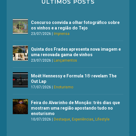
ÚLTIMOS POSTS
Concurso convida a olhar fotográfico sobre
os vinhos e a região do Tejo
23/07/2026
|
Imprensa
Quinta dos Frades apresenta nova imagem e
uma renovada gama de vinhos
23/07/2026
|
Lançamentos
Moët Hennessy e Formula 1® revelam The
Out Lap
17/07/2026
|
Enoturismo
Feira do Alvarinho de Monção: três dias que
mostram uma região apostando tudo no
enoturismo
10/07/2026
|
Destaque
,
Experiências
,
Lifestyle