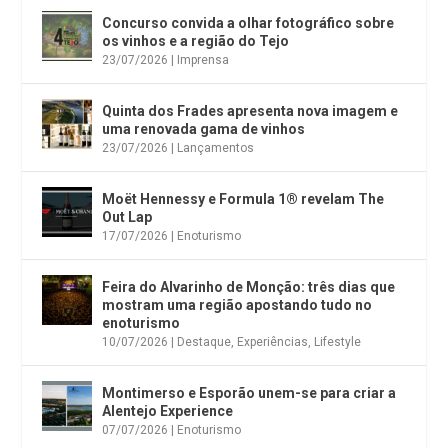
Concurso convida a olhar fotográfico sobre
os vinhos e a região do Tejo
23/07/2026
|
Imprensa
Quinta dos Frades apresenta nova imagem e
uma renovada gama de vinhos
23/07/2026
|
Lançamentos
Moët Hennessy e Formula 1® revelam The
Out Lap
17/07/2026
|
Enoturismo
Feira do Alvarinho de Monção: três dias que
mostram uma região apostando tudo no
enoturismo
10/07/2026
|
Destaque
,
Experiências
,
Lifestyle
Montimerso e Esporão unem-se para criar a
Alentejo Experience
07/07/2026
|
Enoturismo