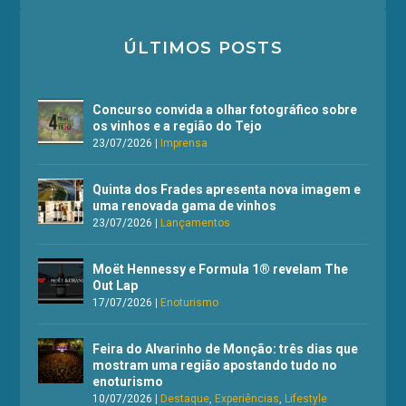
ÚLTIMOS POSTS
Concurso convida a olhar fotográfico sobre
os vinhos e a região do Tejo
23/07/2026
|
Imprensa
Quinta dos Frades apresenta nova imagem e
uma renovada gama de vinhos
23/07/2026
|
Lançamentos
Moët Hennessy e Formula 1® revelam The
Out Lap
17/07/2026
|
Enoturismo
Feira do Alvarinho de Monção: três dias que
mostram uma região apostando tudo no
enoturismo
10/07/2026
|
Destaque
,
Experiências
,
Lifestyle