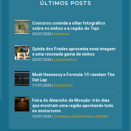
ÚLTIMOS POSTS
Concurso convida a olhar fotográfico
sobre os vinhos e a região do Tejo
23/07/2026
|
Imprensa
Quinta dos Frades apresenta nova imagem
e uma renovada gama de vinhos
23/07/2026
|
Lançamentos
Moët Hennessy e Formula 1® revelam The
Out Lap
17/07/2026
|
Enoturismo
Feira do Alvarinho de Monção: três dias
que mostram uma região apostando tudo
no enoturismo
10/07/2026
|
Destaque
,
Experiências
,
Lifestyle