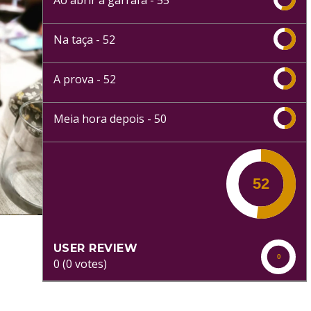
Ao abrir a garrafa -
55
Na taça -
52
A prova -
52
Meia hora depois -
50
USER REVIEW
0
(
0
votes)