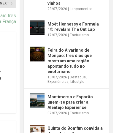
vinhos
NEXT
23/07/2026
|
Lançamentos
ais três
a França
Moët Hennessy e Formula
1® revelam The Out Lap
17/07/2026
|
Enoturismo
Feira do Alvarinho de
Monção: três dias que
mostram uma região
apostando tudo no
.
enoturismo
10/07/2026
|
Destaque
,
a
Experiências
,
Lifestyle
Montimerso e Esporão
unem-se para criar a
Alentejo Experience
07/07/2026
|
Enoturismo
Quinta do Bomfim convida a