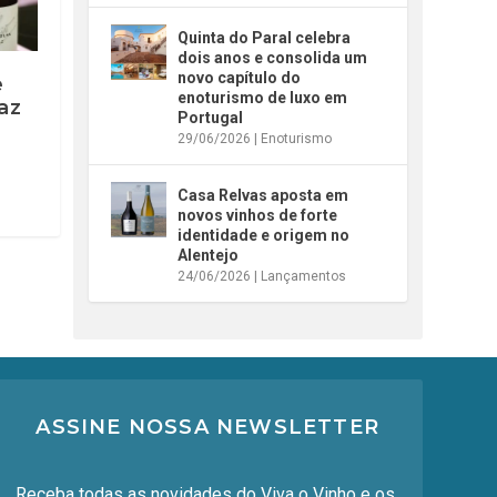
Quinta do Paral celebra
dois anos e consolida um
novo capítulo do
e
enoturismo de luxo em
az
Portugal
29/06/2026
|
Enoturismo
Casa Relvas aposta em
novos vinhos de forte
identidade e origem no
Alentejo
24/06/2026
|
Lançamentos
ASSINE NOSSA NEWSLETTER
Receba todas as novidades do Viva o Vinho e os