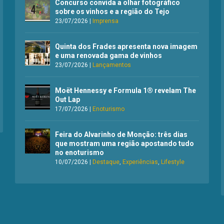
Concurso convida a olhar fotográfico
sobre os vinhos e a região do Tejo
23/07/2026
|
Imprensa
Quinta dos Frades apresenta nova imagem
e uma renovada gama de vinhos
23/07/2026
|
Lançamentos
Moët Hennessy e Formula 1® revelam The
Out Lap
17/07/2026
|
Enoturismo
Feira do Alvarinho de Monção: três dias
que mostram uma região apostando tudo
no enoturismo
10/07/2026
|
Destaque
,
Experiências
,
Lifestyle