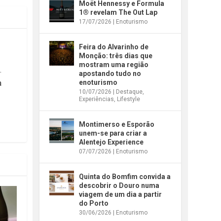
Moët Hennessy e Formula
1® revelam The Out Lap
17/07/2026
|
Enoturismo
Feira do Alvarinho de
Monção: três dias que
mostram uma região
.
apostando tudo no
enoturismo
a
10/07/2026
|
Destaque
,
Experiências
,
Lifestyle
Montimerso e Esporão
unem-se para criar a
Alentejo Experience
07/07/2026
|
Enoturismo
Quinta do Bomfim convida a
descobrir o Douro numa
viagem de um dia a partir
do Porto
30/06/2026
|
Enoturismo