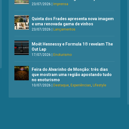
23/07/2026
|
Imprensa
Quinta dos Frades apresenta nova imagem
e uma renovada gama de vinhos
23/07/2026
|
Lançamentos
Moët Hennessy e Formula 1® revelam The
Out Lap
17/07/2026
|
Enoturismo
Feira do Alvarinho de Monção: três dias
que mostram uma região apostando tudo
no enoturismo
10/07/2026
|
Destaque
,
Experiências
,
Lifestyle