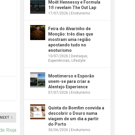
Moët Hennessy e Formula
1® revelam The Out Lap
17/07/2026
|
Enoturismo
Feira do Alvarinho de
Monção: três dias que
mostram uma região
apostando tudo no
enoturismo
10/07/2026
|
Destaque
,
Experiências
,
Lifestyle
Montimerso e Esporão
unem-se para criar a
Alentejo Experience
07/07/2026
|
Enoturismo
Quinta do Bomfim convida a
descobrir o Douro numa
NEXT
viagem de um dia a partir
do Porto
de Rioja
30/06/2026
|
Enoturismo