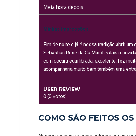
Meia hora depois
Minhas impressões
Fim de noite e já é nossa tradição abrir 
Sebastian Rosé da Cà Maiol estava convidativ
com doçura equilibrada, excelente, fez mui
acompanharia muito bem também uma entrad
USER REVIEW
0
(
0
votes)
COMO SÃO FEITOS OS
Nossos reviews seguem critérios em que pro