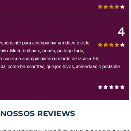
4
um espumante para acompanhar um doce e este
o. Muito brilhante, bonito, perlage farta,
to sucesso acompanhando um bolo de laranja. Ele
a, como bruschettas, queijos leves, amêndoas e pistache.
 NOSSOS REVIEWS
curamos reproduzir a experiência de qualquer pessoa que abra