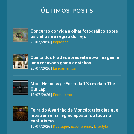
ÚLTIMOS POSTS
Concurso convida a olhar fotográfico sobre
os vinhos e a região do Tejo
23/07/2026
|
Imprensa
Quinta dos Frades apresenta nova imagem e
uma renovada gama de vinhos
23/07/2026
|
Lançamentos
Moët Hennessy e Formula 1® revelam The
Out Lap
17/07/2026
|
Enoturismo
Feira do Alvarinho de Monção: três dias que
mostram uma região apostando tudo no
enoturismo
10/07/2026
|
Destaque
,
Experiências
,
Lifestyle