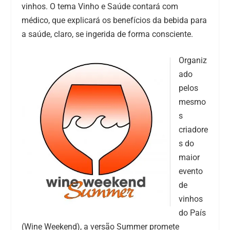
vinhos. O tema Vinho e Saúde contará com
médico, que explicará os benefícios da bebida para
a saúde, claro, se ingerida de forma consciente.
Organiz
ado
pelos
mesmo
s
criadore
s do
maior
evento
de
vinhos
do País
(Wine Weekend), a versão Summer promete