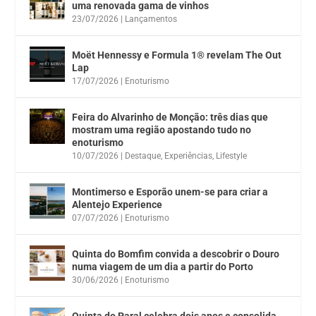
uma renovada gama de vinhos
23/07/2026
|
Lançamentos
Moët Hennessy e Formula 1® revelam The Out
Lap
17/07/2026
|
Enoturismo
Feira do Alvarinho de Monção: três dias que
mostram uma região apostando tudo no
enoturismo
10/07/2026
|
Destaque
,
Experiências
,
Lifestyle
Montimerso e Esporão unem-se para criar a
Alentejo Experience
07/07/2026
|
Enoturismo
Quinta do Bomfim convida a descobrir o Douro
numa viagem de um dia a partir do Porto
30/06/2026
|
Enoturismo
Quinta do Paral celebra dois anos e consolida