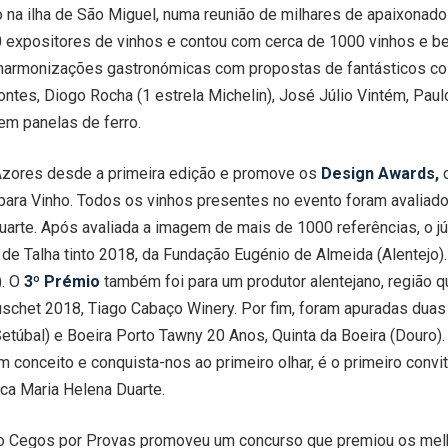
 na ilha de São Miguel, numa reunião de milhares de apaixonado
 expositores de vinhos e contou com cerca de 1000 vinhos e b
armonizações gastronómicas com propostas de fantásticos cozinh
o Pontes, Diogo Rocha (1 estrela Michelin), José Júlio Vintém, P
 em panelas de ferro.
 Azores desde a primeira edição e promove os
Design Awards,
para Vinho. Todos os vinhos presentes no evento foram avaliados
Duarte. Após avaliada a imagem de mais de 1000 referências, o j
 de Talha tinto 2018, da Fundação Eugénio de Almeida (Alentejo)
). O
3º Prémio
também foi para um produtor alentejano, região 
ouschet 2018, Tiago Cabaço Winery. Por fim, foram apuradas dua
Setúbal) e Boeira Porto Tawny 20 Anos, Quinta da Boeira (Dour
m conceito e conquista-nos ao primeiro olhar, é o primeiro con
ca Maria Helena Duarte.
po Cegos por Provas promoveu um concurso que premiou os mel