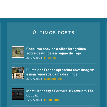
ÚLTIMOS POSTS
Concurso convida a olhar fotográfico
sobre os vinhos e a região do Tejo
23/07/2026
|
Imprensa
Quinta dos Frades apresenta nova imagem
e uma renovada gama de vinhos
23/07/2026
|
Lançamentos
Moët Hennessy e Formula 1® revelam The
Out Lap
17/07/2026
|
Enoturismo