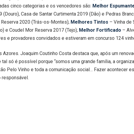
adas cinco categorias e os vencedores são:
Melhor Espumant
(Douro), Casa de Santar Curtimenta 2019 (Dão) e Pedras Branc
t Reserva 2020 (Trás-os-Montes);
Melhores Tintos
– Vinha de 
ejo) e Coudel Mor Reserva 2017 (Tejo);
Melhor Fortificado
– Alve
res e provadores convidados e estiveram em concurso 124 vinh
 Azores. Joaquim Coutinho Costa destaca que, após um renovado
 tal só é possível porque “somos uma grande família, a organiza
ixão Pelo Vinho e toda a comunicação social… Fazer acontecer e
o responsável.