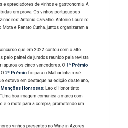
s e apreciadores de vinhos e gastronomia. A
ebidas em prova. Os vinhos portugueses
eiros: António Carvalho, António Loureiro
aulo Mota e Renato Cunha, juntos organizaram a
concurso que em 2022 contou com o alto
 pelo painel de jurados reunido pela revista
úri apurou os cinco vencedores. O
1º Prémio
. O
2º Prémio
foi para o Malhadinha rosé
que esteve em destaque na edição deste ano,
s
Menções Honrosas
: Leo d’Honor tinto
o). “Uma boa imagem comunica a marca com
vite e o mote para a compra, prometendo um
hores vinhos presentes no Wine in Azores