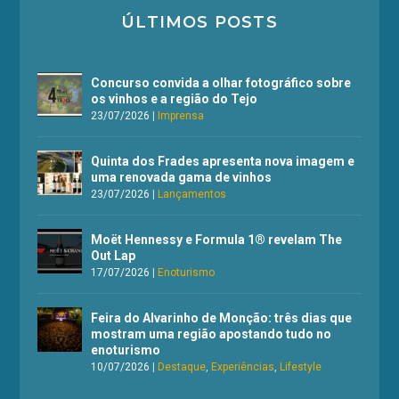
ÚLTIMOS POSTS
Concurso convida a olhar fotográfico sobre
os vinhos e a região do Tejo
23/07/2026
|
Imprensa
Quinta dos Frades apresenta nova imagem e
uma renovada gama de vinhos
23/07/2026
|
Lançamentos
Moët Hennessy e Formula 1® revelam The
Out Lap
17/07/2026
|
Enoturismo
Feira do Alvarinho de Monção: três dias que
mostram uma região apostando tudo no
enoturismo
10/07/2026
|
Destaque
,
Experiências
,
Lifestyle