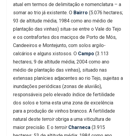
atual em termos de delimitação e nomenclatura – a
somar ao trio já existente. O
Bairro
(5.076 hectares;
93 de altitude média; 1984 como ano médio de
plantação das vinhas) situa-se entre o Vale do Tejo
e os contrafortes dos maciços de Porto de Mós,
Candeeiros e Montejunto, com solos argilo-
calcários e alguns xistosos. O
Campo
(3.113
hectares; 9 de altitude média; 2004 como ano
médio de plantação das vinhas), situado nas
extensas planícies adjacentes ao rio Tejo, sujeitas a
inundações periódicas (zonas de aluvião),
responsáveis pelo elevado índice de fertilidade
dos solos e torna esta uma zona de excelência
para a produção de vinhos brancos. A fertilidade
natural deste
terroir
obriga a uma viticultura de
maior precisão. E o
terroir
Charneca
(3.915
hectares; 53 de altitude média; 1984 como ano