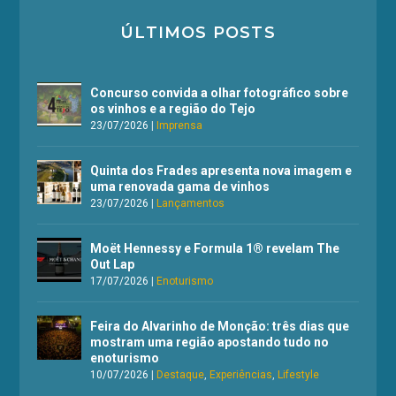
ÚLTIMOS POSTS
Concurso convida a olhar fotográfico sobre
os vinhos e a região do Tejo
23/07/2026
|
Imprensa
Quinta dos Frades apresenta nova imagem e
uma renovada gama de vinhos
23/07/2026
|
Lançamentos
Moët Hennessy e Formula 1® revelam The
Out Lap
17/07/2026
|
Enoturismo
Feira do Alvarinho de Monção: três dias que
mostram uma região apostando tudo no
enoturismo
10/07/2026
|
Destaque
,
Experiências
,
Lifestyle