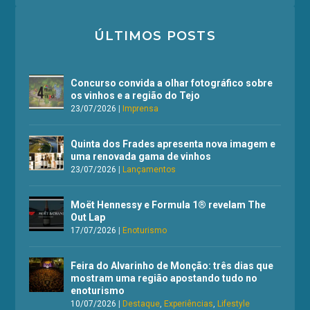
ÚLTIMOS POSTS
Concurso convida a olhar fotográfico sobre
os vinhos e a região do Tejo
23/07/2026
|
Imprensa
Quinta dos Frades apresenta nova imagem e
uma renovada gama de vinhos
23/07/2026
|
Lançamentos
Moët Hennessy e Formula 1® revelam The
Out Lap
17/07/2026
|
Enoturismo
Feira do Alvarinho de Monção: três dias que
mostram uma região apostando tudo no
enoturismo
10/07/2026
|
Destaque
,
Experiências
,
Lifestyle