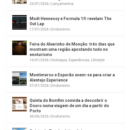
23/07/2026
|
Lançamentos
Moët Hennessy e Formula 1® revelam The
Out Lap
17/07/2026
|
Enoturismo
Feira do Alvarinho de Monção: três dias que
mostram uma região apostando tudo no
enoturismo
10/07/2026
|
Destaque
,
Experiências
,
Lifestyle
Montimerso e Esporão unem-se para criar a
Alentejo Experience
07/07/2026
|
Enoturismo
Quinta do Bomfim convida a descobrir o
Douro numa viagem de um dia a partir do
Porto
30/06/2026
|
Enoturismo