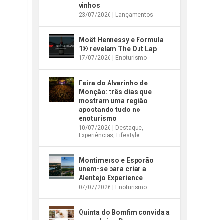
vinhos
23/07/2026
|
Lançamentos
Moët Hennessy e Formula
1® revelam The Out Lap
17/07/2026
|
Enoturismo
Feira do Alvarinho de
Monção: três dias que
mostram uma região
apostando tudo no
enoturismo
10/07/2026
|
Destaque
,
Experiências
,
Lifestyle
Montimerso e Esporão
unem-se para criar a
Alentejo Experience
07/07/2026
|
Enoturismo
Quinta do Bomfim convida a