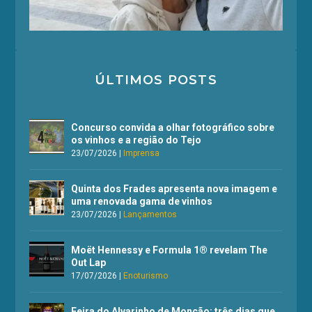
ÚLTIMOS POSTS
Concurso convida a olhar fotográfico sobre
os vinhos e a região do Tejo
23/07/2026
|
Imprensa
Quinta dos Frades apresenta nova imagem e
uma renovada gama de vinhos
23/07/2026
|
Lançamentos
Moët Hennessy e Formula 1® revelam The
Out Lap
17/07/2026
|
Enoturismo
Feira do Alvarinho de Monção: três dias que