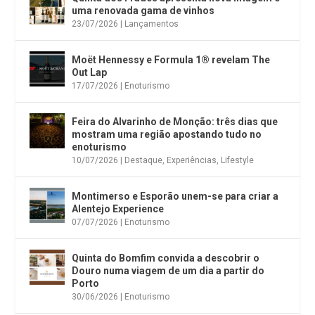
uma renovada gama de vinhos
23/07/2026
|
Lançamentos
Moët Hennessy e Formula 1® revelam The
Out Lap
17/07/2026
|
Enoturismo
Feira do Alvarinho de Monção: três dias que
mostram uma região apostando tudo no
enoturismo
10/07/2026
|
Destaque
,
Experiências
,
Lifestyle
Montimerso e Esporão unem-se para criar a
Alentejo Experience
07/07/2026
|
Enoturismo
Quinta do Bomfim convida a descobrir o
Douro numa viagem de um dia a partir do
Porto
30/06/2026
|
Enoturismo