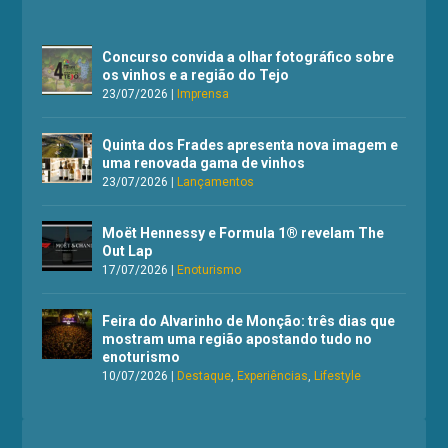
Concurso convida a olhar fotográfico sobre
os vinhos e a região do Tejo
23/07/2026
|
Imprensa
Quinta dos Frades apresenta nova imagem e
uma renovada gama de vinhos
23/07/2026
|
Lançamentos
Moët Hennessy e Formula 1® revelam The
Out Lap
17/07/2026
|
Enoturismo
Feira do Alvarinho de Monção: três dias que
mostram uma região apostando tudo no
enoturismo
10/07/2026
|
Destaque
,
Experiências
,
Lifestyle