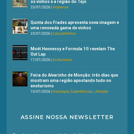
os vinhos e a região do Tejo
23/07/2026
|
Imprensa
Quinta dos Frades apresenta nova imagem e
uma renovada gama de vinhos
23/07/2026
|
Lançamentos
Moët Hennessy e Formula 1® revelam The
Out Lap
17/07/2026
|
Enoturismo
Feira do Alvarinho de Monção: três dias que
mostram uma região apostando tudo no
enoturismo
10/07/2026
|
Destaque
,
Experiências
,
Lifestyle
ASSINE NOSSA NEWSLETTER