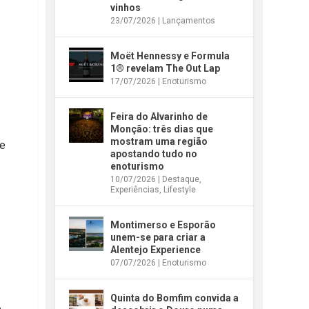
vinhos
s
23/07/2026
|
Lançamentos
Moët Hennessy e Formula
1® revelam The Out Lap
17/07/2026
|
Enoturismo
Feira do Alvarinho de
Monção: três dias que
mostram uma região
de
apostando tudo no
enoturismo
10/07/2026
|
Destaque
,
Experiências
,
Lifestyle
Montimerso e Esporão
unem-se para criar a
Alentejo Experience
07/07/2026
|
Enoturismo
Quinta do Bomfim convida a
,