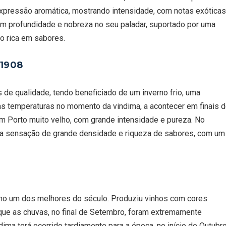
expressão aromática, mostrando intensidade, com notas exótica
com profundidade e nobreza no seu paladar, suportado por uma
to rica em sabores.
1908
 de qualidade, tendo beneficiado de um inverno frio, uma
as temperaturas no momento da vindima, a acontecer em finais 
m Porto muito velho, com grande intensidade e pureza. No
 numa sensação de grande densidade e riqueza de sabores, com um
mo um dos melhores do século. Produziu vinhos com cores
que as chuvas, no final de Setembro, foram extremamente
dima terá ocorrido tardiamente para a época, no início de Outubro