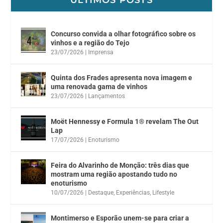
ÚLTIMOS POSTS
Concurso convida a olhar fotográfico sobre os
vinhos e a região do Tejo
23/07/2026
|
Imprensa
Quinta dos Frades apresenta nova imagem e
uma renovada gama de vinhos
23/07/2026
|
Lançamentos
Moët Hennessy e Formula 1® revelam The Out
Lap
17/07/2026
|
Enoturismo
Feira do Alvarinho de Monção: três dias que
mostram uma região apostando tudo no
enoturismo
10/07/2026
|
Destaque
,
Experiências
,
Lifestyle
Montimerso e Esporão unem-se para criar a