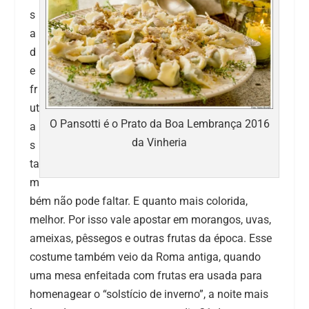
s
a
d
e
fr
ut
O Pansotti é o Prato da Boa Lembrança 2016
a
da Vinheria
s
ta
m
bém não pode faltar. E quanto mais colorida,
melhor. Por isso vale apostar em morangos, uvas,
ameixas, pêssegos e outras frutas da época. Esse
costume também veio da Roma antiga, quando
uma mesa enfeitada com frutas era usada para
homenagear o “solstício de inverno”, a noite mais