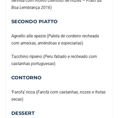
servida com molho cremoso de nozes – Prato da
Boa Lembrança 2016
)
SECONDO PIATTO
Agnello alle spezie (
Paleta de cordeiro recheada
com ameixas, amêndoas e especiarias
)
Tacchino ripieno (
Peru fatiado e recheado com
castanhas portuguesas
)
CONTORNO
‘Farofa’ ricca (
Farofa com castanhas, nozes e frutas
secas
)
DESSERT