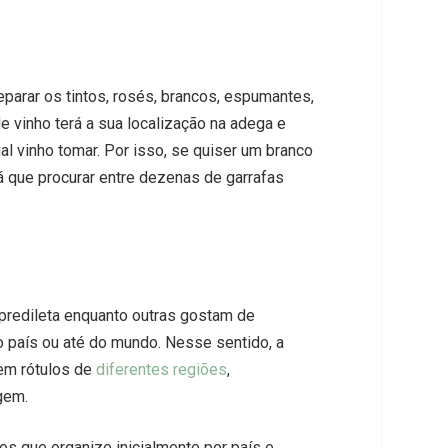
parar os tintos, rosés, brancos, espumantes,
de vinho terá a sua localização na adega e
l vinho tomar. Por isso, se quiser um branco
á que procurar entre dezenas de garrafas
redileta enquanto outras gostam de
o país ou até do mundo. Nesse sentido, a
tem rótulos de
diferentes regiões
,
gem.
s que organize inicialmente por país e