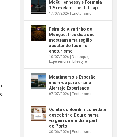
Moët Hennessy e Formula
1® revelam The Out Lap
17/07/2026
|
Enoturismo
Feira do Alvarinho de
Monção: três dias que
mostram uma região
apostando tudo no
enoturismo
10/07/2026
|
Destaque
,
Experiências
,
Lifestyle
Montimerso e Esporão
unem-se para criar a
a
Alentejo Experience
to
07/07/2026
|
Enoturismo
Quinta do Bomfim convida a
descobrir o Douro numa
viagem de um dia a partir
do Porto
30/06/2026
|
Enoturismo