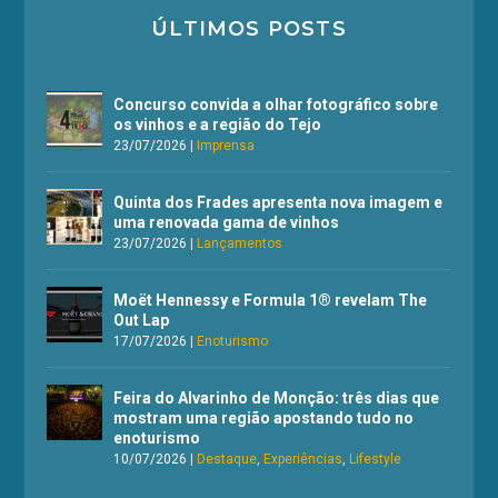
ÚLTIMOS POSTS
Concurso convida a olhar fotográfico sobre
os vinhos e a região do Tejo
23/07/2026
|
Imprensa
Quinta dos Frades apresenta nova imagem e
uma renovada gama de vinhos
23/07/2026
|
Lançamentos
Moët Hennessy e Formula 1® revelam The
Out Lap
17/07/2026
|
Enoturismo
Feira do Alvarinho de Monção: três dias que
mostram uma região apostando tudo no
enoturismo
10/07/2026
|
Destaque
,
Experiências
,
Lifestyle