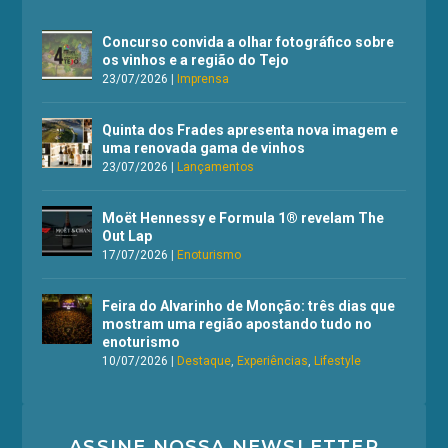
Concurso convida a olhar fotográfico sobre
os vinhos e a região do Tejo
23/07/2026
|
Imprensa
Quinta dos Frades apresenta nova imagem e
uma renovada gama de vinhos
23/07/2026
|
Lançamentos
Moët Hennessy e Formula 1® revelam The
Out Lap
17/07/2026
|
Enoturismo
Feira do Alvarinho de Monção: três dias que
mostram uma região apostando tudo no
enoturismo
10/07/2026
|
Destaque
,
Experiências
,
Lifestyle
ASSINE NOSSA NEWSLETTER