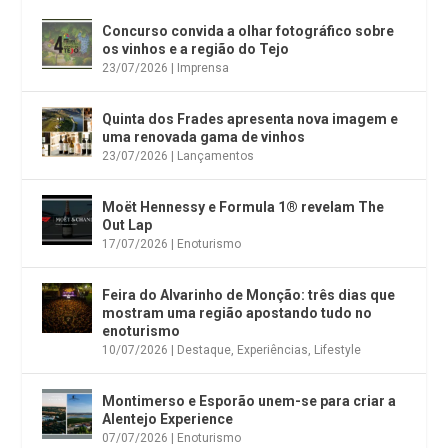
Concurso convida a olhar fotográfico sobre
os vinhos e a região do Tejo
23/07/2026
|
Imprensa
Quinta dos Frades apresenta nova imagem e
uma renovada gama de vinhos
23/07/2026
|
Lançamentos
Moët Hennessy e Formula 1® revelam The
Out Lap
17/07/2026
|
Enoturismo
Feira do Alvarinho de Monção: três dias que
mostram uma região apostando tudo no
enoturismo
10/07/2026
|
Destaque
,
Experiências
,
Lifestyle
Montimerso e Esporão unem-se para criar a
Alentejo Experience
07/07/2026
|
Enoturismo