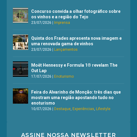
Concurso convida a olhar fotográfico sobre
os vinhos e a região do Tejo
23/07/2026
|
Imprensa
Quinta dos Frades apresenta nova imagem e
uma renovada gama de vinhos
23/07/2026
|
Lançamentos
Moët Hennessy e Formula 1® revelam The
Out Lap
17/07/2026
|
Enoturismo
Feira do Alvarinho de Monção: três dias que
mostram uma região apostando tudo no
enoturismo
10/07/2026
|
Destaque
,
Experiências
,
Lifestyle
ASSINE NOSSA NEWSLETTER