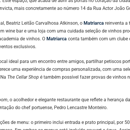
Este espaço, que acaba de abrir as portas no coração da cidade
Invicta, mais concretamente ao número 14 da Rua Actor João G
al, Beatriz Leitão Carvalhosa Atkinson, o
Matriarca
reinventa a 
um wine bar e uma loja com uma cuidada seleção de vinhos pro
a academia de vinhos. O
Matriarca
conta também com um clube de
ventos exclusivos.
o local ideal para um encontro entre amigos, partilhar petiscos
erece uma experiência de compras personalizada, com uma sele
. Na
The Cellar Shop
é também possível fazer provas de vinhos n
Room
, o acolhedor e elegante restaurante que reflete a herança d
entação do chef portuense, Pedro Lencastre Monteiro.
ões de menu: o primeiro inclui entrada e prato principal, por 50