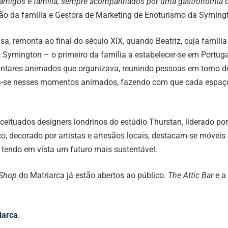
migos e família, sempre acompanhados por uma gastronomia de e
ão da família e Gestora de Marketing de Enoturismo da Symingt
sa, remonta ao final do século XIX, quando Beatriz, cuja famíli
ymington – o primeiro da família a estabelecer-se em Portugal 
s jantares animados que organizava, reunindo pessoas em torno 
ra-se nesses momentos animados, fazendo com que cada espaço d
ceituados designers londrinos do estúdio Thurstan, liderado po
, decorado por artistas e artesãos locais, destacam-se móvei
endo em vista um futuro mais sustentável.
 Shop
do Matriarca já estão abertos ao público.
The Attic Bar
e a
iarca
.