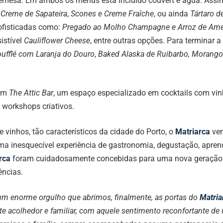
remesa. Em ambos os menus está incluído couvert e água. Assi
o
Creme de Sapateira
,
Scones e Creme Fraîche
, ou ainda
Tártaro d
ofisticadas como:
Pregado ao Molho Champagne e Arroz de Ame
istível
Cauliflower Cheese
, entre outras opções. Para terminar a
ufflé com Laranja do Douro
,
Baked Alaska de Ruibarbo, Morango
bém
The Attic Bar
, um espaço especializado em cocktails com vin
 workshops criativos.
e vinhos, tão característicos da cidade do Porto, o
Matriarca
vem
ma inesquecível experiência de gastronomia, degustação, apre
rca
foram cuidadosamente concebidas para uma nova geração d
ências.
 um enorme orgulho que abrimos, finalmente, as portas do
Matria
e acolhedor e familiar, com aquele sentimento reconfortante de