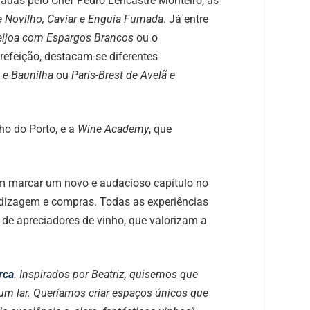
nadas pelo Chef Pedro Lencastre Monteiro, as
e Novilho, Caviar e Enguia Fumada
. Já entre
ijoa com Espargos Brancos
ou o
 refeição, destacam-se diferentes
 e Baunilha
ou
Paris-Brest de Avelã e
ho do Porto, e a
Wine Academy
, que
 marcar um novo e audacioso capítulo no
ndizagem e compras. Todas as experiências
e apreciadores de vinho, que valorizam a
rca
. Inspirados por Beatriz, quisemos que
 um lar. Queríamos criar espaços únicos que