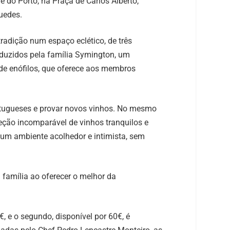
 do Porto, na Praça de Carlos Alberto,
uedes.
tradição num espaço eclético, de três
duzidos pela família Symington, um
 enófilos, que oferece aos membros
 portugueses e provar novos vinhos. No mesmo
ção incomparável de vinhos tranquilos e
um ambiente acolhedor e intimista, sem
a família ao oferecer o melhor da
€, e o segundo, disponível por 60€, é