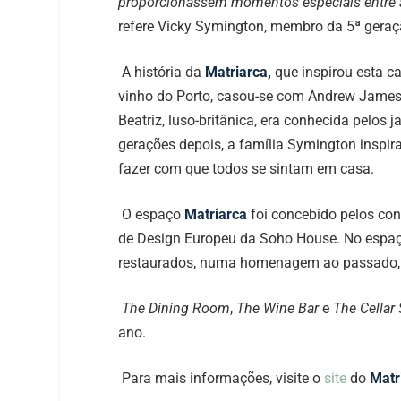
proporcionassem momentos especiais entre a
refere Vicky Symington, membro da 5ª geraç
A história da
Matriarca,
que inspirou esta ca
vinho do Porto, casou-se com Andrew James S
Beatriz, luso-britânica, era conhecida pelo
gerações depois, a família Symington inspi
fazer com que todos se sintam em casa.
O espaço
Matriarca
foi concebido pelos con
de Design Europeu da Soho House. No espaço
restaurados, numa homenagem ao passado, t
The Dining Room
,
The Wine Bar
e
The Cellar
ano.
Para mais informações, visite o
site
do
Matr