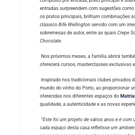
composto por entrada, prato principal e sob
entradas surpreendem com sugestões com
os pratos principais, brilham combinações s
clássico
Bife Wellington
servido com um irres
sobremesas de autor, entre as quais
Crepe So
Chocolate
.
Nos próximos meses, a família abrirá tam
oferecerá cursos, masterclasses exclusivas e
Inspirado nos tradicionais clubes privados d
mundo do vinho do Porto, ao proporcionar u
oferecidas nos diferentes espaços do
Matria
qualidade, a autenticidade e as novas experi
“
Este foi um projeto de vários anos e é com
cada espaço desta casa refletisse um ambient