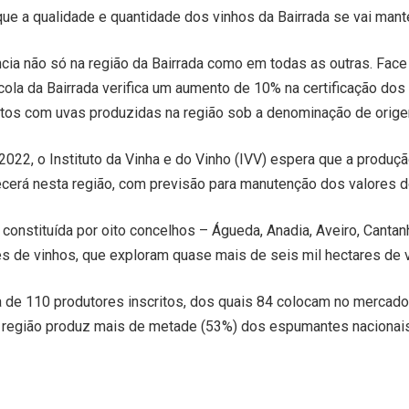
que a qualidade e quantidade dos vinhos da Bairrada se vai mant
cia não só na região da Bairrada como em todas as outras. Face
ola da Bairrada verifica um aumento de 10% na certificação dos v
itos com uvas produzidas na região sob a denominação de origem
2022, o Instituto da Vinha e do Vinho (IVV) espera que a produç
ecerá nesta região, com previsão para manutenção dos valores do
constituída por oito concelhos – Águeda, Anadia, Aveiro, Cantan
es de vinhos, que exploram quase mais de seis mil hectares de v
ca de 110 produtores inscritos, dos quais 84 colocam no merca
 A região produz mais de metade (53%) dos espumantes naciona