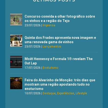
Concurso convida a olhar fotográfico sobre
os vinhos e a região do Tejo
23/07/2026
|
Imprensa
Quinta dos Frades apresenta nova imagem e
uma renovada gama de vinhos
23/07/2026
|
Lançamentos
Moët Hennessy e Formula 1® revelam The
Out Lap
17/07/2026
|
Enoturismo
Feira do Alvarinho de Monção: três dias que
mostram uma região apostando tudo no
enoturismo
10/07/2026
|
Destaque
,
Experiências
,
Lifestyle