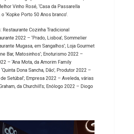
elhor Vinho Rosé, ‘Casa da Passarella
a o ‘Kopke Porto 50 Anos branco’.
s:
Restaurante Cozinha Tradicional
aurante 2022
–
‘Prado, Lisboa’;
Sommelier
taurante Mugasa, em Sangalhos’;
Loja Gourmet
ne Bar, Matosinhos’;
Enoturismo 2022 –
2022 –
‘
Ana Mota, da Amorim Family
‘
Quinta Dona Sancha, Dão’;
Produtor 2022 –
 de Setúbal’;
Empresa 2022 –
Aveleda, várias
raham, da Churchill’s;
Enólogo 2022
–
Diogo