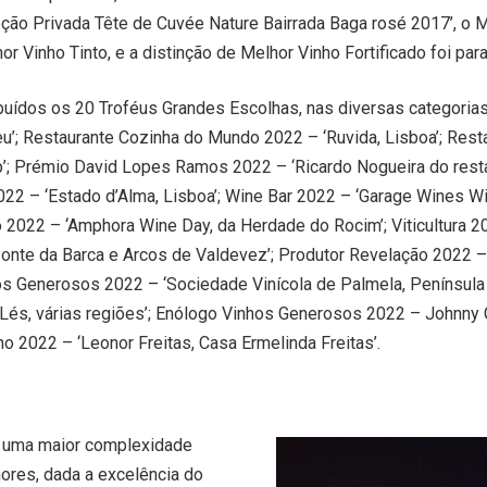
ão Privada Tête de Cuvée Nature Bairrada Baga rosé 2017’, o M
or Vinho Tinto, e a distinção de Melhor Vinho Fortificado foi par
buídos os 20 Troféus Grandes Escolhas, nas diversas categoria
u’;
Restaurante Cozinha do Mundo 2022
–
‘
Ruvida, Lisboa’;
Rest
’;
Prémio David Lopes Ramos 2022
–
‘Ricardo Nogueira do res
2022
–
‘
Estado d’Alma, Lisboa’;
Wine Bar 2022
–
‘
Garage Wines Wi
no 2022 –
‘
Amphora Wine Day, da Herdade do Rocim’;
Viticultura 
onte da Barca e Arcos de Valdevez’;
Produtor Revelação 2022
– 
os Generosos 2022
– ‘
Sociedade Vinícola de Palmela, Península
Lés, várias regiões’;
Enólogo Vinhos Generosos 2022 –
Johnny G
ho 2022 –
‘
Leonor Freitas, Casa Ermelinda Freitas’.
 uma maior complexidade
hores, dada a excelência do