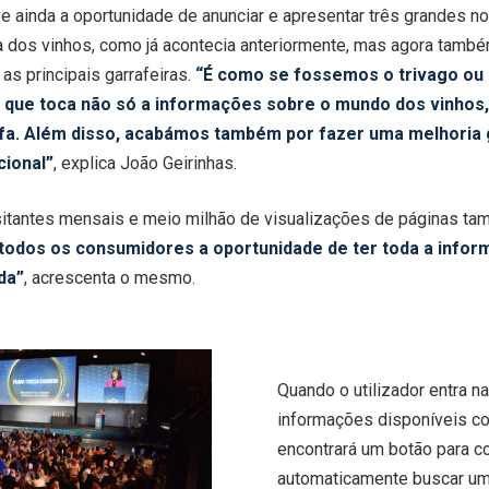
 ainda a oportunidade de anunciar e apresentar três grandes no
a dos vinhos, como já acontecia anteriormente, mas agora tamb
s principais garrafeiras.
“É como se fossemos o trivago ou
o que toca não só a informações sobre o mundo dos vinhos
fa. Além disso, acabámos também por fazer uma melhoria g
cional
”
, explica João Geirinhas.
isitantes mensais e meio milhão de visualizações de páginas t
a todos os consumidores a oportunidade de ter toda a infor
da”
, acrescenta o mesmo.
Quando o utilizador entra n
informações disponíveis co
encontrará um botão para co
automaticamente buscar um 