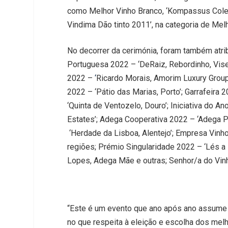
como Melhor Vinho Branco, ‘Kompassus Coleç
Vindima Dão tinto 2011’, na categoria de Melh
No decorrer da cerimónia, foram também atri
Portuguesa 2022
–
‘DeRaiz, Rebordinho, Vise
2022
–
‘
Ricardo Morais, Amorim Luxury Group
2022
– ‘Pátio das Marias, Porto’;
Garrafeira 
‘
Quinta de Ventozelo, Douro’; Iniciativa do A
Estates’;
Adega Cooperativa 2022 –
‘Adega P
‘Herdade da Lisboa, Alentejo’;
Empresa Vinh
regiões;
Prémio Singularidade 2022 – ‘
Lés a 
Lopes, Adega Mãe e outras;
Senhor/a do Vin
“
Este é um evento que ano após ano assume
no que respeita à eleição e escolha dos mel