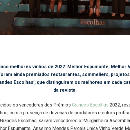
inco melhores vinhos de 2022: Melhor Espumante, Melhor 
. Foram ainda premiados restaurantes, sommeliers, projeto
andes Escolhas’, que distinguiram os melhores em cada cate
da revista.
ecidos os vencedores dos Prémios
Grandes Escolhas
2022, rev
lhos, com a presença de dezenas de produtores e outros profis
 Grandes Escolhas, saíram vencedores o ‘Murganheira Assembl
lhor Espumante, ‘Anselmo Mendes Parcela Única Vinho Verde Mo