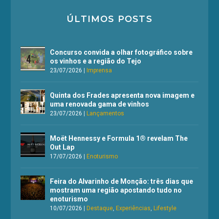
ÚLTIMOS POSTS
Concurso convida a olhar fotográfico sobre
os vinhos e a região do Tejo
23/07/2026
|
Imprensa
Quinta dos Frades apresenta nova imagem e
uma renovada gama de vinhos
23/07/2026
|
Lançamentos
Moët Hennessy e Formula 1® revelam The
Out Lap
17/07/2026
|
Enoturismo
Feira do Alvarinho de Monção: três dias que
mostram uma região apostando tudo no
enoturismo
10/07/2026
|
Destaque
,
Experiências
,
Lifestyle