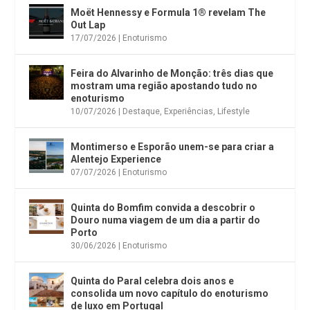
Moët Hennessy e Formula 1® revelam The
Out Lap
17/07/2026
|
Enoturismo
Feira do Alvarinho de Monção: três dias que
mostram uma região apostando tudo no
enoturismo
10/07/2026
|
Destaque
,
Experiências
,
Lifestyle
Montimerso e Esporão unem-se para criar a
Alentejo Experience
07/07/2026
|
Enoturismo
Quinta do Bomfim convida a descobrir o
Douro numa viagem de um dia a partir do
Porto
30/06/2026
|
Enoturismo
Quinta do Paral celebra dois anos e
consolida um novo capítulo do enoturismo
de luxo em Portugal