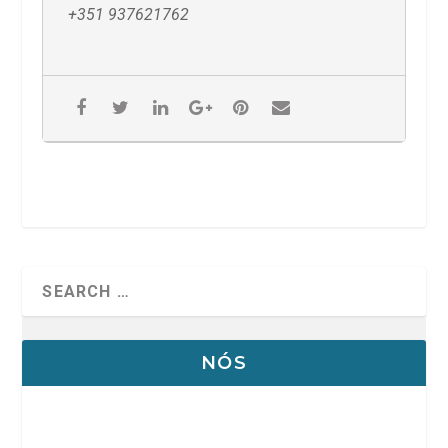
+351 937621762
NÓS