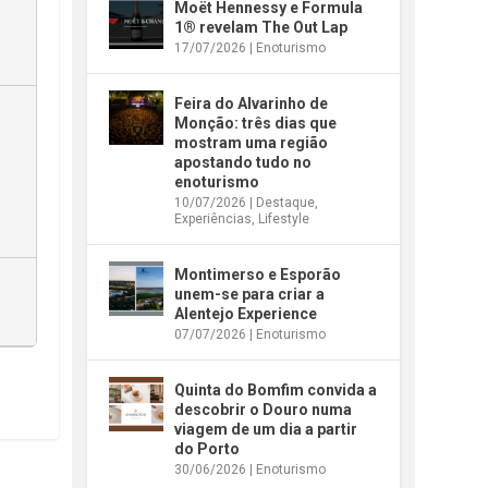
Moët Hennessy e Formula
1® revelam The Out Lap
17/07/2026
|
Enoturismo
Feira do Alvarinho de
Monção: três dias que
mostram uma região
apostando tudo no
enoturismo
10/07/2026
|
Destaque
,
Experiências
,
Lifestyle
Montimerso e Esporão
unem-se para criar a
Alentejo Experience
07/07/2026
|
Enoturismo
Quinta do Bomfim convida a
descobrir o Douro numa
viagem de um dia a partir
do Porto
30/06/2026
|
Enoturismo