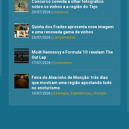
Concurso convida a olhar fotográfico
sobre os vinhos e a região do Tejo
23/07/2026
|
Imprensa
Quinta dos Frades apresenta nova imagem
e uma renovada gama de vinhos
23/07/2026
|
Lançamentos
Moët Hennessy e Formula 1® revelam The
Out Lap
17/07/2026
|
Enoturismo
Feira do Alvarinho de Monção: três dias
que mostram uma região apostando tudo
no enoturismo
10/07/2026
|
Destaque
,
Experiências
,
Lifestyle