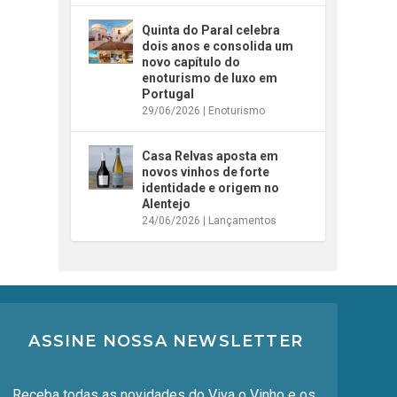
Quinta do Paral celebra
dois anos e consolida um
novo capítulo do
enoturismo de luxo em
Portugal
29/06/2026
|
Enoturismo
Casa Relvas aposta em
novos vinhos de forte
identidade e origem no
Alentejo
24/06/2026
|
Lançamentos
ASSINE NOSSA NEWSLETTER
Receba todas as novidades do Viva o Vinho e os