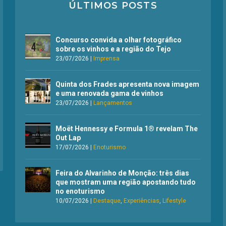
ÚLTIMOS POSTS
Concurso convida a olhar fotográfico
sobre os vinhos e a região do Tejo
23/07/2026
|
Imprensa
Quinta dos Frades apresenta nova imagem
e uma renovada gama de vinhos
23/07/2026
|
Lançamentos
Moët Hennessy e Formula 1® revelam The
Out Lap
17/07/2026
|
Enoturismo
Feira do Alvarinho de Monção: três dias
que mostram uma região apostando tudo
no enoturismo
10/07/2026
|
Destaque
,
Experiências
,
Lifestyle