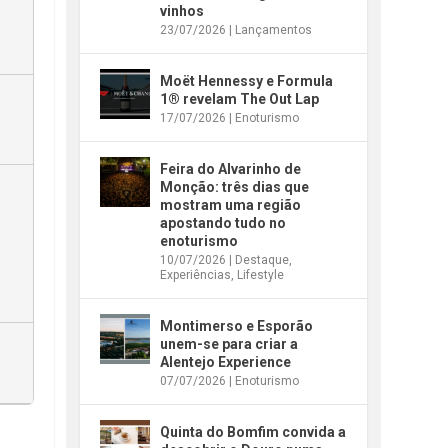
vinhos
23/07/2026
|
Lançamentos
Moët Hennessy e Formula
1® revelam The Out Lap
17/07/2026
|
Enoturismo
Feira do Alvarinho de
Monção: três dias que
mostram uma região
apostando tudo no
enoturismo
10/07/2026
|
Destaque
,
Experiências
,
Lifestyle
Montimerso e Esporão
unem-se para criar a
Alentejo Experience
07/07/2026
|
Enoturismo
Quinta do Bomfim convida a