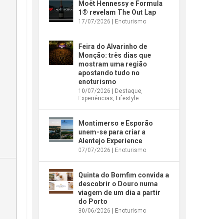
Moët Hennessy e Formula
1® revelam The Out Lap
17/07/2026
|
Enoturismo
Feira do Alvarinho de
Monção: três dias que
mostram uma região
apostando tudo no
enoturismo
10/07/2026
|
Destaque
,
Experiências
,
Lifestyle
Montimerso e Esporão
unem-se para criar a
Alentejo Experience
07/07/2026
|
Enoturismo
Quinta do Bomfim convida a
descobrir o Douro numa
viagem de um dia a partir
do Porto
30/06/2026
|
Enoturismo