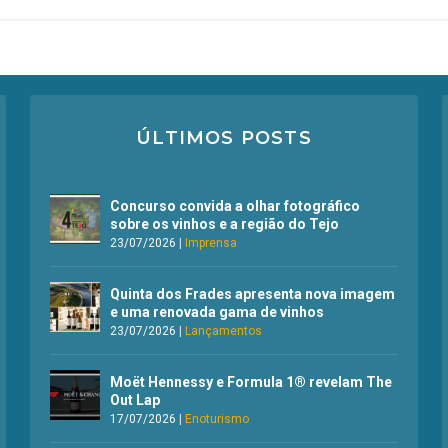
ÚLTIMOS POSTS
Concurso convida a olhar fotográfico
sobre os vinhos e a região do Tejo
23/07/2026
|
Imprensa
Quinta dos Frades apresenta nova imagem
e uma renovada gama de vinhos
23/07/2026
|
Lançamentos
Moët Hennessy e Formula 1® revelam The
Out Lap
17/07/2026
|
Enoturismo