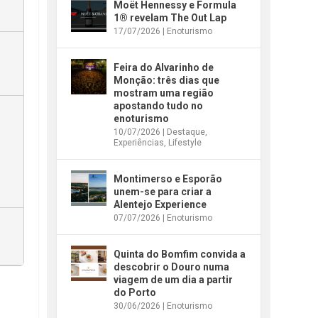
Moët Hennessy e Formula
1® revelam The Out Lap
17/07/2026
|
Enoturismo
Feira do Alvarinho de
Monção: três dias que
mostram uma região
apostando tudo no
enoturismo
10/07/2026
|
Destaque
,
Experiências
,
Lifestyle
Montimerso e Esporão
unem-se para criar a
Alentejo Experience
07/07/2026
|
Enoturismo
Quinta do Bomfim convida a
descobrir o Douro numa
viagem de um dia a partir
do Porto
30/06/2026
|
Enoturismo