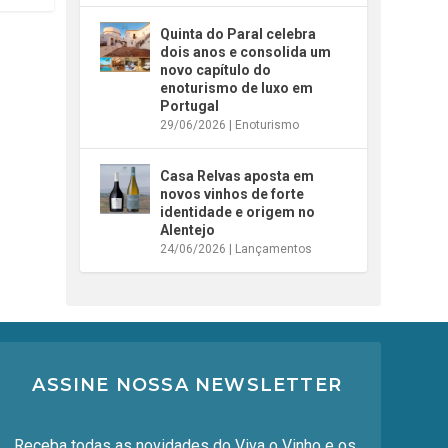
Quinta do Paral celebra
dois anos e consolida um
novo capítulo do
enoturismo de luxo em
Portugal
29/06/2026
|
Enoturismo
Casa Relvas aposta em
novos vinhos de forte
identidade e origem no
Alentejo
24/06/2026
|
Lançamentos
ASSINE NOSSA NEWSLETTER
Receba todas as novidades do Viva o Vinho e os