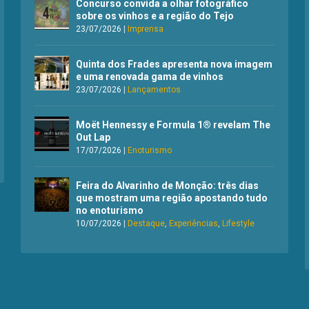
Concurso convida a olhar fotográfico
sobre os vinhos e a região do Tejo
23/07/2026
|
Imprensa
Quinta dos Frades apresenta nova imagem
e uma renovada gama de vinhos
23/07/2026
|
Lançamentos
Moët Hennessy e Formula 1® revelam The
Out Lap
17/07/2026
|
Enoturismo
Feira do Alvarinho de Monção: três dias
que mostram uma região apostando tudo
no enoturismo
10/07/2026
|
Destaque
,
Experiências
,
Lifestyle