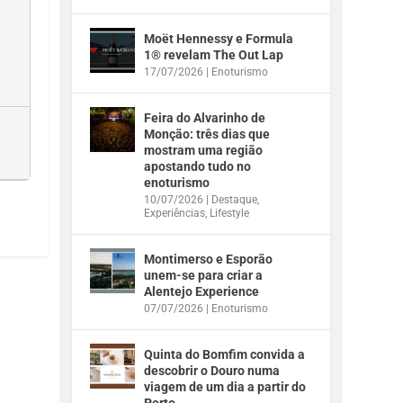
Moët Hennessy e Formula
1® revelam The Out Lap
17/07/2026
|
Enoturismo
Feira do Alvarinho de
Monção: três dias que
mostram uma região
apostando tudo no
enoturismo
10/07/2026
|
Destaque
,
Experiências
,
Lifestyle
Montimerso e Esporão
unem-se para criar a
Alentejo Experience
07/07/2026
|
Enoturismo
Quinta do Bomfim convida a
descobrir o Douro numa
viagem de um dia a partir do
Porto